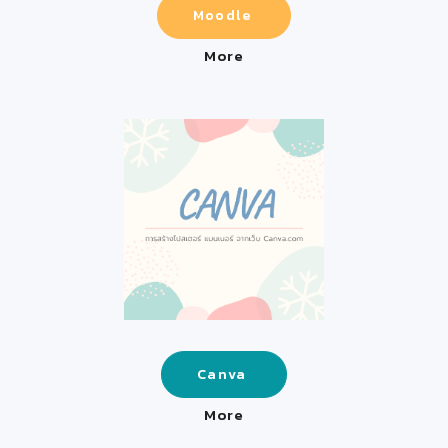
Moodle
More
Canva
More